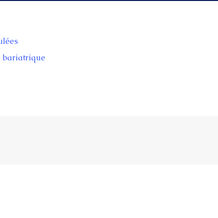
ulées
e bariatrique