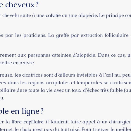
e cheveux ?
r chevelu suite à une
calvitie
ou une alopécie. Le principe con
s par les praticiens. La greffe par extraction folliculair
èrement aux personnes atteintes d’alopécie. Dans ce cas, 
mettre en œuvre.
use, les cicatrices sont d’ailleurs invisibles à l’œil nu, pe
sées dans les régions occipitales et temporales se cicatris
illaire dure toute la vie avec un taux d’échec très faible (aux
u.
le en ligne ?
rer la
fibre capillaire
, il faudrait faire appel à un chirurgi
nternet, le choix n’est pas du tout aisé. Pour trouver le meill