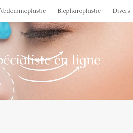
Abdominoplastie
Blépharoplastie
Divers
écialiste en ligne