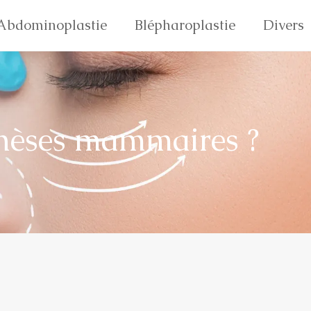
Abdominoplastie
Blépharoplastie
Divers
hèses mammaires ?