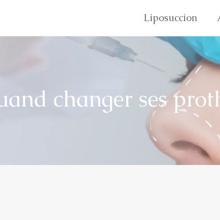
Liposuccion
uand changer ses prot